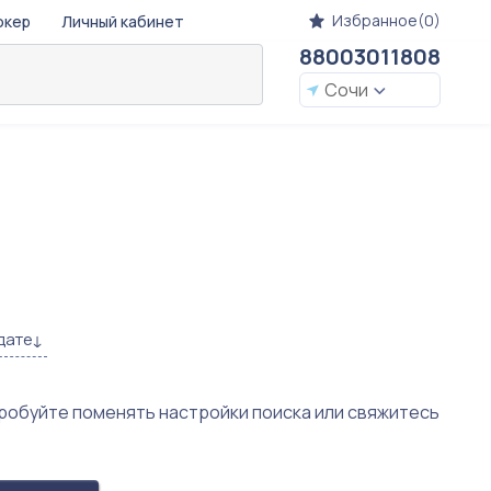
Избранное(0)
окер
Личный кабинет
88003011808
Сочи
дате
пробуйте поменять настройки поиска или свяжитесь