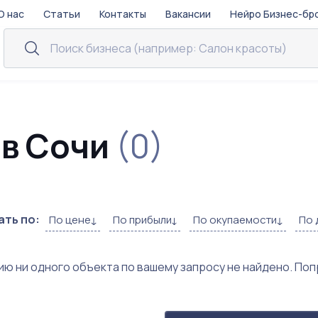
О нас
Статьи
Контакты
Вакансии
Нейро Бизнес-бр
 в Сочи
(0)
ть по:
По цене
По прибыли
По окупаемости
По 
ию ни одного объекта по вашему запросу не найдено. По