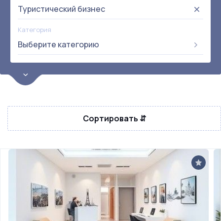
Туристический бизнес
Категория
Выберите категорию
Цена
от:
до:
Прибыль
Не выбрана
Сортировать ⇵
Окупаемость
Возраст