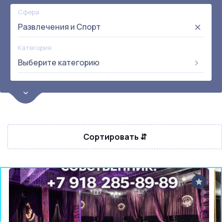
Сфера
Развлечения и Спорт
Категория
Выберите категорию
Цена
от:
до:
Прибыль
Не выбрана
Сортировать ⇵
Окупаемость
Возраст