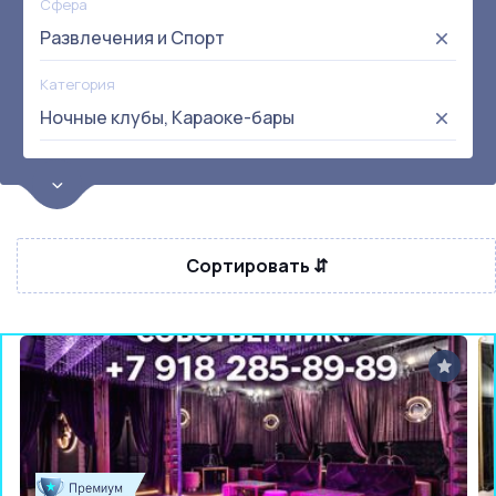
Сфера
Развлечения и Спорт
Категория
Ночные клубы, Караоке-бары
Цена
от:
до:
Прибыль
Сортировать ⇵
Не выбрана
Окупаемость
Возраст