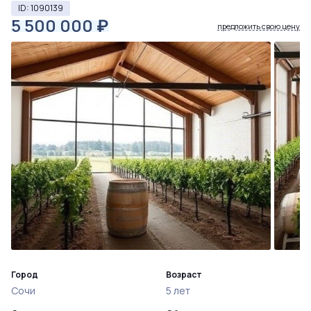
ID: 1090139
5 500 000
₽
предложить свою цену
Город
Возраст
Сочи
5 лет