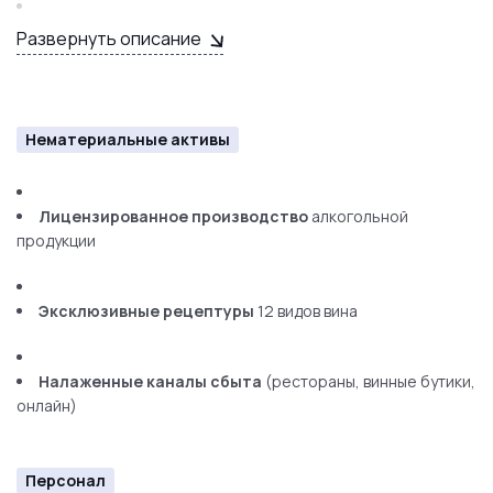
Дегустация
винодельческой продукции
Эксклюзивные рецептуры
12 видов вина
Развернуть описание
Анализ финансов
за 3 года
Налаженные каналы сбыта
(рестораны, винные бутики,
онлайн)
Проверка лицензий
и разрешительной
Нематериальные активы
документации
Лицензированное производство
алкогольной
Передача технологических ноу-хау
и рецептур
продукции
Перспективы развития
Увеличение площади виноградников
Эксклюзивные рецептуры
12 видов вина
Запуск линейки игристых вин
Налаженные каналы сбыта
(рестораны, винные бутики,
онлайн)
Развитие агротуризма (гостевые домики)
Выход на международные рынки
Персонал