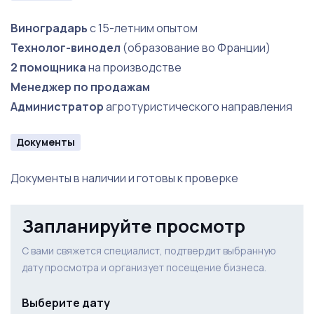
Создание винного клуба премиум-класса
Виноградарь
с 15-летним опытом
Технолог-винодел
(образование во Франции)
Заключение
2 помощника
на производстве
Этот бизнес — идеальное сочетание традиционного
Менеджер по продажам
виноделия и современных маркетинговых подходов.
Администратор
агротуристического направления
Уникальный актив для ценителей качественных
продуктов и перспективных инвестиций.
Документы
Документы в наличии и готовы к проверке
Запланируйте просмотр
С вами свяжется специалист, подтвердит выбранную
дату просмотра и организует посещение бизнеса.
Выберите дату