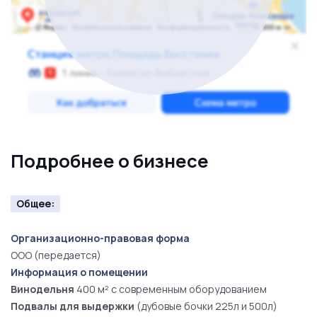
бутики, онлайн)
Производственные мощности
Винодельня
400 м² с современным оборудованием
Подвалы для выдержки
(дубовые бочки 225л и 500л)
Цех бутилирования
с линией розлива
Подробнее о бизнесе
Склад готовой продукции
(25 000+ бутылок)
Дегустационный зал
на 25 персон
Общее:
Финансовые показатели
Организационно-правовая форма
ООО (передается)
Среднегодовой оборот:
15-18 млн рублей
Информация о помещении
Винодельня
400 м² с современным оборудованием
Чистая прибыль:
4-5 млн рублей
Подвалы для выдержки
(дубовые бочки 225л и 500л)