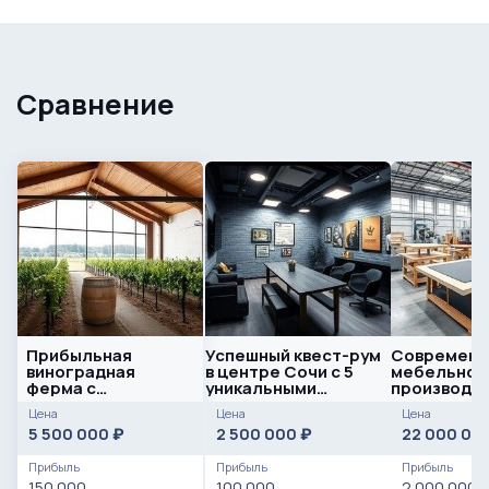
Сравнение
Прибыльная
Успешный квест-рум
Современн
виноградная
в центре Сочи с 5
мебельное
ферма с
уникальными
производст
собственным
квестами
с собствен
Цена
Цена
Цена
винодельческим
румом
5 500 000
2 500 000
22 000 00
₽
₽
производство
Прибыль
Прибыль
Прибыль
150 000
100 000
2 000 000