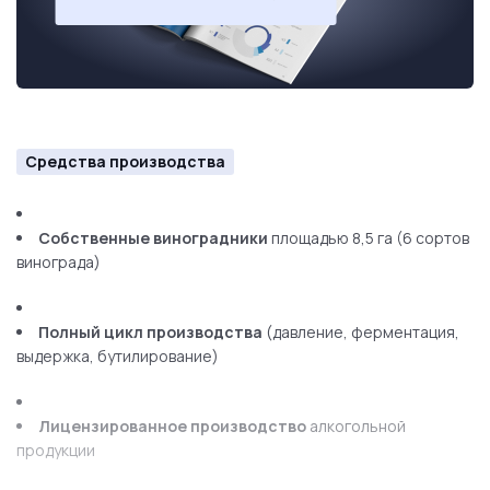
классы)
Клубная система
подписки на вина нового урожая
Персонал
Виноградарь
с 15-летним опытом
Средства производства
Технолог-винодел
(образование во Франции)
Собственные виноградники
площадью 8,5 га (6 сортов
2 помощника
на производстве
винограда)
Менеджер по продажам
Полный цикл производства
(давление, ферментация,
выдержка, бутилирование)
Администратор
агротуристического направления
Процесс покупки
Лицензированное производство
алкогольной
продукции
Знакомство
с виноградниками и производством